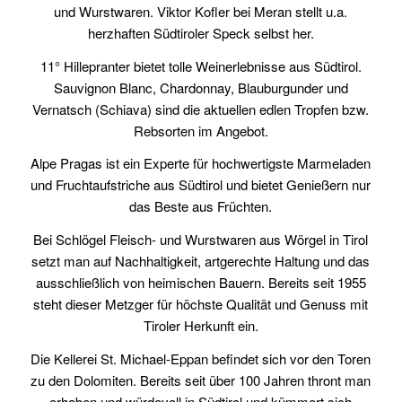
und Wurstwaren. Viktor Kofler bei Meran stellt u.a.
herzhaften Südtiroler Speck selbst her.
11° Hillepranter bietet tolle Weinerlebnisse aus Südtirol.
Sauvignon Blanc, Chardonnay, Blauburgunder und
Vernatsch (Schiava) sind die aktuellen edlen Tropfen bzw.
Rebsorten im Angebot.
Alpe Pragas ist ein Experte für hochwertigste Marmeladen
und Fruchtaufstriche aus Südtirol und bietet Genießern nur
das Beste aus Früchten.
Bei Schlögel Fleisch- und Wurstwaren aus Wörgel in Tirol
setzt man auf Nachhaltigkeit, artgerechte Haltung und das
ausschließlich von heimischen Bauern. Bereits seit 1955
steht dieser Metzger für höchste Qualität und Genuss mit
Tiroler Herkunft ein.
Die Kellerei St. Michael-Eppan befindet sich vor den Toren
zu den Dolomiten. Bereits seit über 100 Jahren thront man
erhaben und würdevoll in Südtirol und kümmert sich